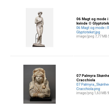
06 Magt og mode i
kvinde © Glyptotek
06 Magt og mode i 
Glyptoteket.jpg
image/jpeg 7,77 MB
07 Palmyra Skønhe
Cracchiola
07 Palmyra_Skønhed
Cracchiola.png
image/png 1,63 MB 